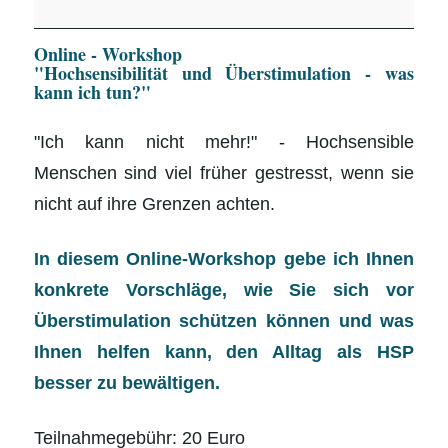
"Hochsensibilität
Online - Workshop
und
"Hochsensibilität und Überstimulation - was
Überstimulation
kann ich tun?"
-
"Ich kann nicht mehr!" - Hochsensible
Was
Menschen sind viel früher gestresst, wenn sie
kann
nicht auf ihre Grenzen achten.
ich
tun?"
In diesem Online-Workshop gebe ich Ihnen
konkrete Vorschläge, wie Sie sich vor
Überstimulation schützen können und was
Ihnen helfen kann, den Alltag als HSP
besser zu bewältigen.
Teilnahmegebühr: 20 Euro