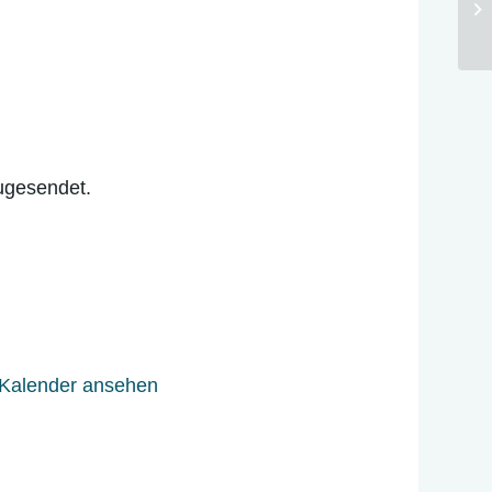
un
ugesendet.
 Kalender ansehen