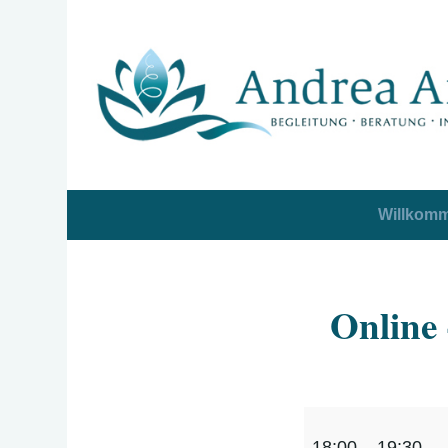
Willkom
Online 
Online
18:00
–
19:30