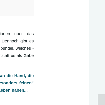
tionen über das
. Dennoch gibt es
bündel, welches -
nstatt es als Gabe
an die Hand, die
esonders feinen"
eben haben...
On