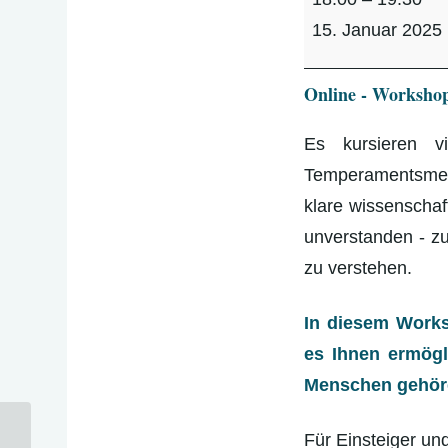
-
15. Januar 2025
Workshop
“Bin
Online - Workshop
ich
hochsensibel?”
Es kursieren v
Temperamentsmerk
klare wissenscha
unverstanden - zu
zu verstehen.
In diesem Works
es Ihnen ermögl
Menschen gehöre
Für Einsteiger un
Online – Workshop „Das Vielbegabt –