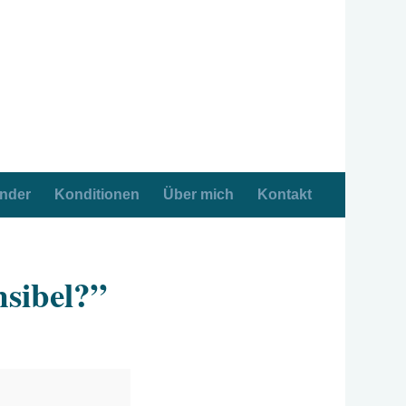
ender
Konditionen
Über mich
Kontakt
nsibel?”