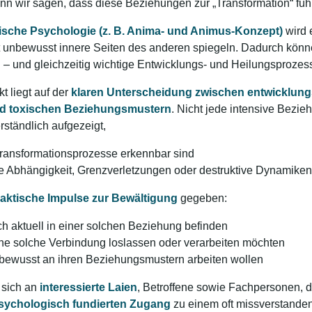
nn wir sagen, dass diese Beziehungen zur „Transformation“ fü
ische Psychologie (z. B. Anima- und Animus-Konzept)
wird e
 unbewusst innere Seiten des anderen spiegeln. Dadurch könn
– und gleichzeitig wichtige Entwicklungs- und Heilungsproze
t liegt auf der
klaren Unterscheidung zwischen entwicklun
d toxischen Beziehungsmustern
. Nicht jede intensive Bezie
erständlich aufgezeigt,
Transformationsprozesse erkennbar sind
 Abhängigkeit, Grenzverletzungen oder destruktive Dynamiken
aktische Impulse zur Bewältigung
gegeben:
ch aktuell in einer solchen Beziehung befinden
eine solche Verbindung loslassen oder verarbeiten möchten
e bewusst an ihren Beziehungsmustern arbeiten wollen
t sich an
interessierte Laien
, Betroffene sowie Fachpersonen, 
sychologisch fundierten Zugang
zu einem oft missverstand