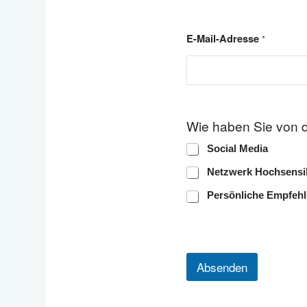
E-Mail-Adresse
*
d
Wie haben Sie von 
i
e
Social Media
s
e
Netzwerk Hochsensib
m
E
Persönliche Empfeh
-
M
a
i
l
Absenden
-
A
d