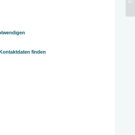
Se
notwendigen
 Kontaktdaten finden