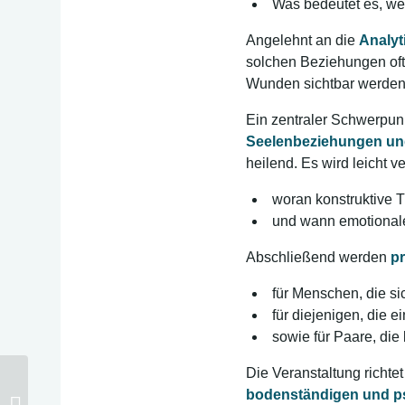
Was bedeutet es, we
Angelehnt an die
Analyt
solchen Beziehungen oft
Wunden sichtbar werden 
Ein zentraler Schwerpunk
Seelenbeziehungen un
heilend. Es wird leicht v
woran konstruktive 
und wann emotionale
Abschließend werden
pr
für Menschen, die si
für diejenigen, die 
sowie für Paare, di
Die Veranstaltung richte
bodenständigen und p
Webinar „Hochsensibilität und frühe