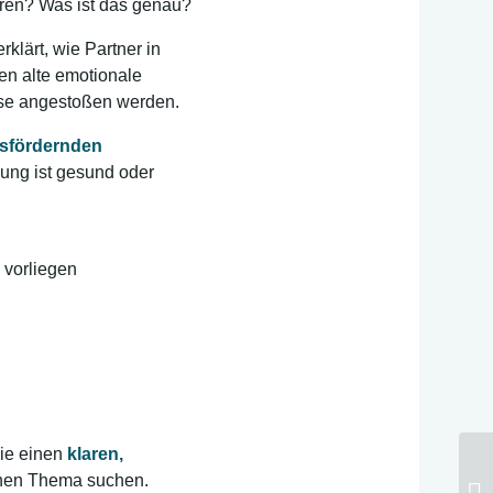
hren? Was ist das genau?
rklärt, wie Partner in
en alte emotionale
sse angestoßen werden.
gsfördernden
hung ist gesund oder
 vorliegen
die einen
klaren,
enen Thema suchen.
„A