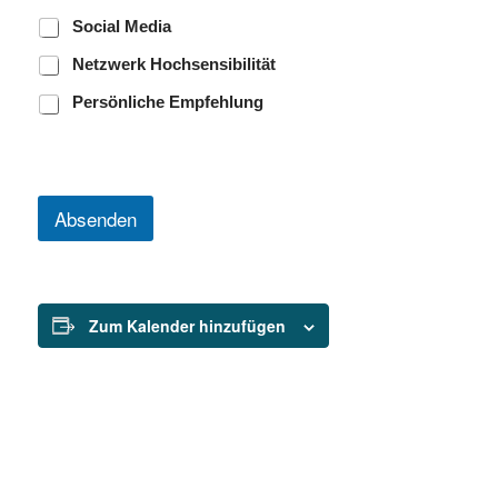
e
Social Media
r
f
Netzwerk Hochsensibilität
a
h
Persönliche Empfehlung
r
e
n
?
W
Absenden
i
e
Zum Kalender hinzufügen