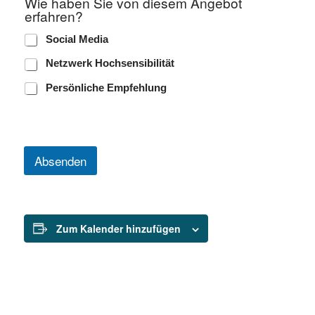
Wie haben Sie von diesem Angebot
n
erfahren?
g
e
Social Media
b
o
Netzwerk Hochsensibilität
t
N
Persönliche Empfehlung
a
m
e
d
i
Absenden
e
s
e
m
Zum Kalender hinzufügen