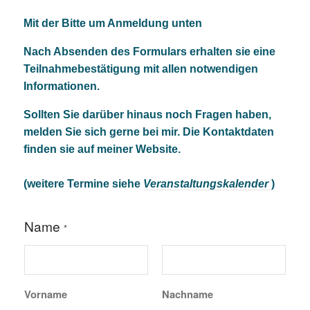
Mit der Bitte um Anmeldung unten
Nach Absenden des Formulars erhalten sie eine
Teilnahmebestätigung mit allen notwendigen
Informationen.
Sollten Sie darüber hinaus noch Fragen haben,
melden Sie sich gerne bei mir. Die Kontaktdaten
finden sie auf meiner Website.
(weitere Termine siehe
Veranstaltungskalender
)
N
Name
a
*
m
e
h
a
b
Vorname
Nachname
e