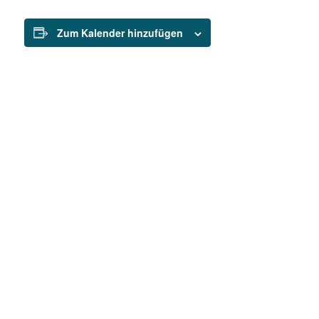
Zum Kalender hinzufügen
© 2018-2026 - Praxis Andrea Arndt
Impressum
Datenschutz