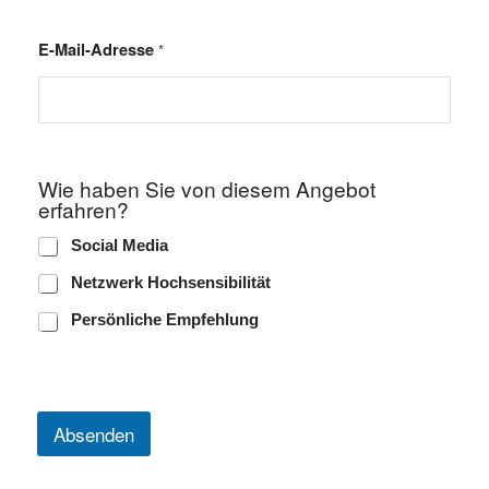
n
W
E-Mail-Adresse
*
i
e
Wie haben Sie von diesem Angebot
erfahren?
Social Media
Netzwerk Hochsensibilität
Persönliche Empfehlung
Absenden