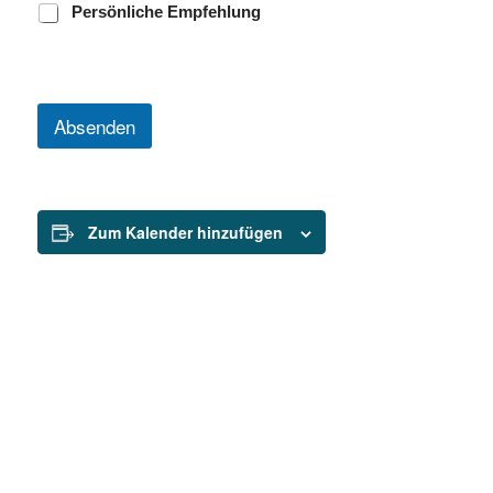
A
Persönliche Empfehlung
n
g
e
b
o
Absenden
t
Zum Kalender hinzufügen