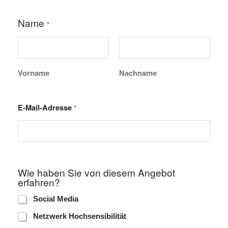
Name
*
Vorname
Nachname
E-Mail-Adresse
*
N
Wie haben Sie von diesem Angebot
a
erfahren?
m
e
Social Media
S
i
Netzwerk Hochsensibilität
e