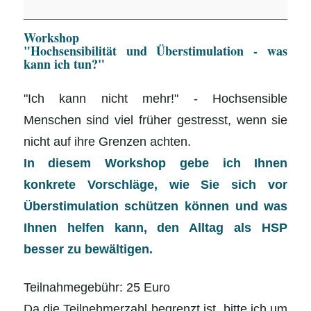
Überstimulation
Workshop
-
"Hochsensibilität und Überstimulation - was
was
kann ich tun?"
kann
"Ich kann nicht mehr!" - Hochsensible
ich
Menschen sind viel früher gestresst, wenn sie
tun?",
nicht auf ihre Grenzen achten.
Praxis
In diesem Workshop gebe ich Ihnen
konkrete Vorschläge, wie Sie sich vor
Überstimulation schützen können und was
Ihnen helfen kann, den Alltag als HSP
besser zu bewältigen.
Teilnahmegebühr: 25 Euro
Da die Teilnehmerzahl begrenzt ist, bitte ich um