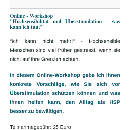
"Hochsensibilität
Online - Workshop
und
"Hochsensibilität und Überstimulation - was
Überstimulation
kann ich tun?"
-
"Ich kann nicht mehr!" - Hochsensible
was
Menschen sind viel früher gestresst, wenn sie
kann
nicht auf ihre Grenzen achten.
ich
tun?"
In diesem Online-Workshop gebe ich Ihnen
konkrete Vorschläge, wie Sie sich vor
Überstimulation schützen können und was
Ihnen helfen kann, den Alltag als HSP
besser zu bewältigen.
Teilnahmegebühr: 25 Euro