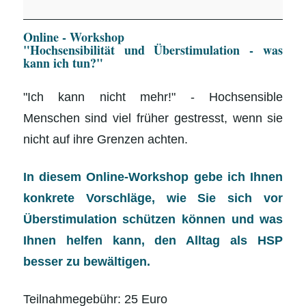
"Hochsensibilität
Online - Workshop
und
"Hochsensibilität und Überstimulation - was
Überstimulation
kann ich tun?"
-
"Ich kann nicht mehr!" - Hochsensible
was
Menschen sind viel früher gestresst, wenn sie
kann
nicht auf ihre Grenzen achten.
ich
tun?"
In diesem Online-Workshop gebe ich Ihnen
konkrete Vorschläge, wie Sie sich vor
Überstimulation schützen können und was
Ihnen helfen kann, den Alltag als HSP
besser zu bewältigen.
Teilnahmegebühr: 25 Euro