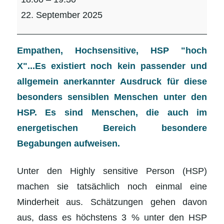
HSP(+),
22. September 2025
interaktives
Webinar
(ausgebucht!,
Empathen, Hochsensitive, HSP "hoch
nächster
X"...Es existiert noch kein passender und
Termin
allgemein anerkannter Ausdruck für diese
am
besonders sensiblen Menschen unter den
23.10.)
HSP.
Es sind Menschen, die auch im
energetischen Bereich
besondere
Begabungen aufweisen.
Unter den Highly sensitive Person (HSP)
machen sie tatsächlich noch einmal eine
Minderheit aus. Schätzungen gehen davon
aus, dass es höchstens 3 % unter den HSP