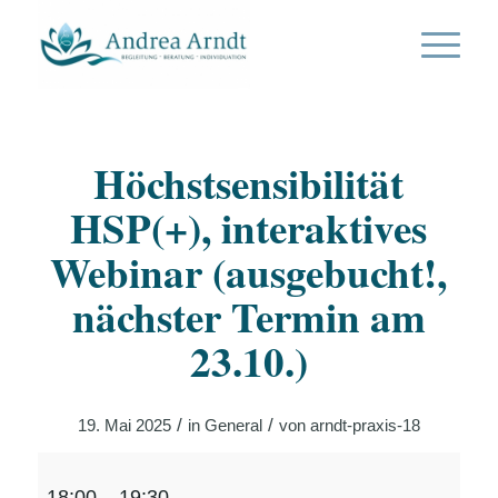
Höchstsensibilität
HSP(+), interaktives
Webinar (ausgebucht!,
nächster Termin am
23.10.)
/
/
19. Mai 2025
in
General
von
arndt-praxis-18
Höchstsensibilität
18:00
–
19:30