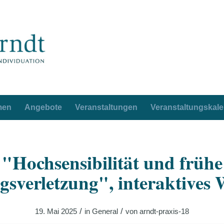
men
Angebote
Veranstaltungen
Veranstaltungskal
"Hochsensibilität und frühe
sverletzung", interaktives
/
/
19. Mai 2025
in
General
von
arndt-praxis-18