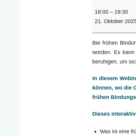
"Hochsensibilität
18:00
–
19:30
und
21. Oktober 202
frühe
Bindungsverletzun
interaktives
Bei frühen Bindun
Webinar
worden. Es kann a
beruhigen, um sich
In diesem Webina
können, wo die G
frühen Bindungs
Dieses interakti
Was ist eine f