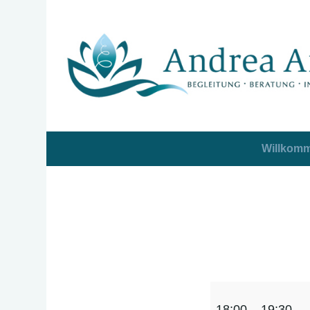
Willkom
Coaching
18:00
–
19:30