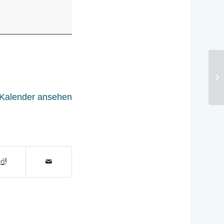
On
Vi
 Kalender ansehen