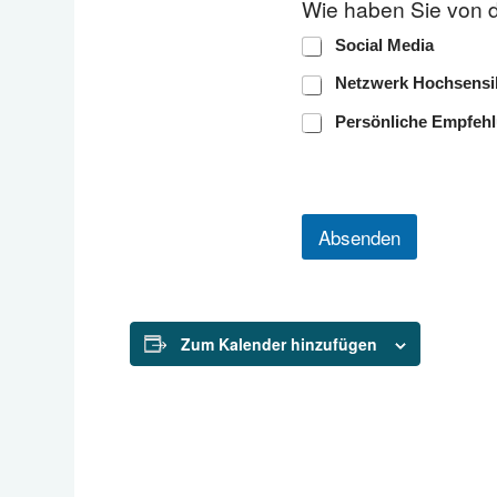
Wie haben Sie von 
i
e
Social Media
h
a
Netzwerk Hochsensib
b
e
Persönliche Empfeh
n
S
i
e
Absenden
Zum Kalender hinzufügen