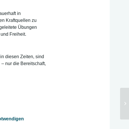
uerhaft in
en Kraftquellen zu
ngeleitete Übungen
und Freiheit.
n diesen Zeiten, sind
– nur die Bereitschaft,
We
Bi
notwendigen